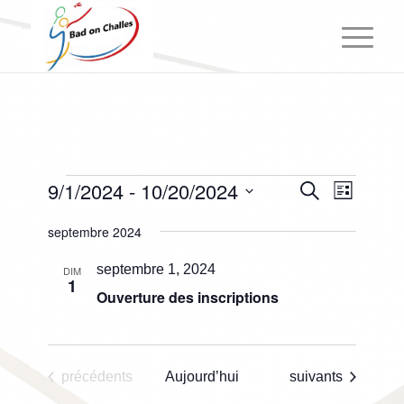
Évènements
Recherc
Navigat
9/1/2024
 - 
10/20/2024
Recherche
Liste
de
et
Sélectionnez
vues
septembre 2024
navigatio
une
Évènem
date.
de
septembre 1, 2024
DIM
1
vues
Ouverture des inscriptions
Évèneme
Évènements
Évènements
précédents
Aujourd’hui
suivants