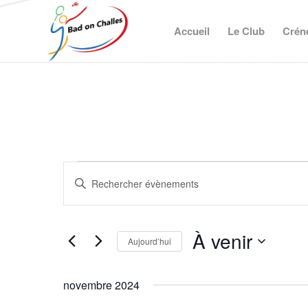
Accueil
Le Club
Crén
Évènements
Recherche
Saisir
et
mot-
navigation
clé.
de
Rechercher
À venir
Aujourd’hui
vues
Évènements
Sélectionnez
par
Évènements
une
novembre 2024
mot-
date.
clé.