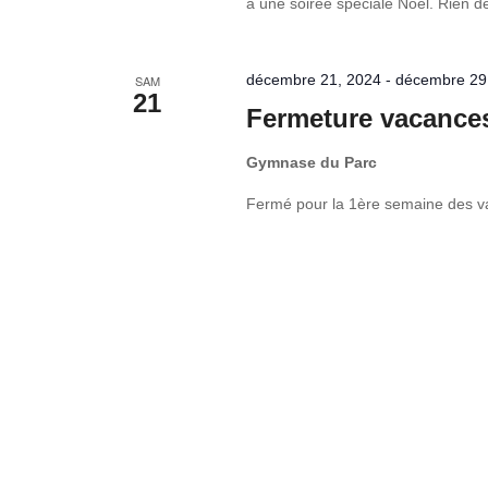
à une soirée spéciale Noël. Rien d
décembre 21, 2024
-
décembre 29
SAM
21
Fermeture vacance
Gymnase du Parc
Fermé pour la 1ère semaine des v