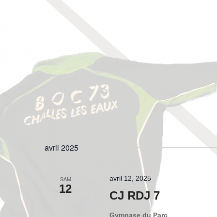
avril 2025
avril 12, 2025
SAM
12
CJ RDJ 7
Gymnase du Parc